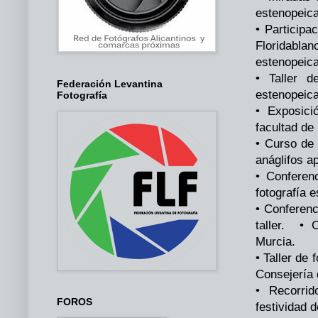
estenopeic
• Participa
Floridabla
estenopei
• Taller d
Federación Levantina
estenopeic
Fotografía
• Exposici
facultad d
• Curso de 
anáglifos a
• Conferen
fotografía
• Conferenc
taller. • 
Murcia.
• Taller de
Consejería
• Recorri
FOROS
festividad 