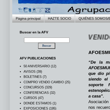
Página principal
HAZTE SOCIO
QUIÉNES SOMOS/
Buscar en la AFV
... BIENVENIDOS A
AFOESMU
AFV PUBLICACIONES
“De la ma
50 ANIVERSARIO
(12)
AFOESMUR, 
AVISOS
(39)
que dio p
BOLETINES
(7)
siendo el
COMPRO VENDO CAMBIO
(25)
soporte 
CONCURSOS
(329)
estenopéica
CONFERENCIAS
(32)
a casa”.
CURSOS
(47)
Asociación
DONDE ESTAMOS
(1)
nos recuerd
EXPOSICIONES
(195)