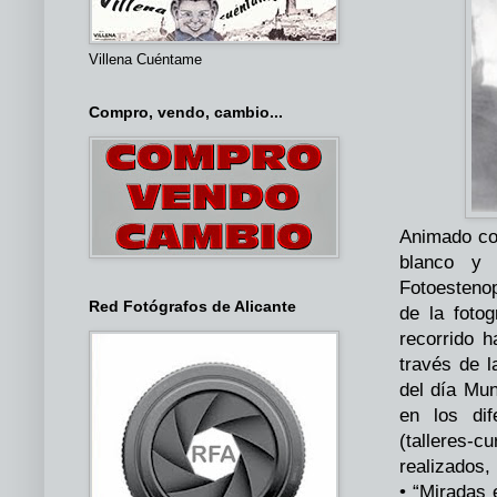
Villena Cuéntame
Compro, vendo, cambio...
Animado con
blanco y 
Fotoestenop
Red Fotógrafos de Alicante
de la foto
recorrido h
través de l
del día Mun
en los di
(talleres-
realizados
• “Miradas 