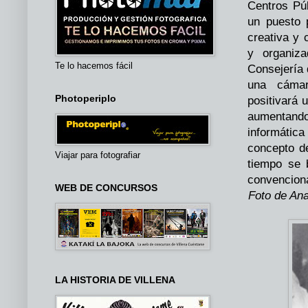
Centros Púb
un puesto p
creativa y
y organiza
Te lo hacemos fácil
Consejería
una cámar
Photoperiplo
positivará 
aumentando
informátic
concepto de
Viajar para fotografiar
tiempo se b
convenciona
WEB DE CONCURSOS
Foto de Ana
LA HISTORIA DE VILLENA