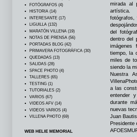
mirada al 
FOTÓGRAFOS
(4)
artística
HISTORIA
(14)
fotógrafos,
INTERESANTE
(17)
LIGUILLA
(132)
despojándo
MARATÓN VILLENA
(19)
del fotógr
NOTAS DE PRENSA
(56)
dentro del
PORTADAS BLOG
(42)
imágenes 
PRIMAVERA FOTOGRÁFICA
(30)
tiempo, la
QUEDADAS
(13)
miles de to
SALIDAS
(28)
siendo la 
SPACE PHOTO
(4)
Nuestra As
TALLERES
(65)
VillenaPho
TESTING
(1)
a las cons
TUTORIALES
(2)
entender 
VARIOS
(67)
durante má
VIDEOS AFV
(14)
nuevas tec
VIDEOS VARIOS
(4)
Juan Bauti
VILLENA PHOTO
(69)
Presidente 
AFOESM
WEB HELIE MEMORIAL