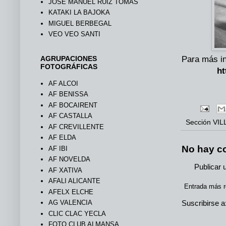
JOSÉ MANUEL RUIZ TOMÁS
KATAKI LA BAJOKA
MIGUEL BERBEGAL
VEO VEO SANTI
AGRUPACIONES
Para más i
FOTOGRÁFICAS
ht
AF ALCOI
AF BENISSA
AF BOCAIRENT
AF CASTALLA
Sección
VIL
AF CREVILLENTE
AF ELDA
No hay c
AF IBI
AF NOVELDA
Publicar 
AF XATIVA
AFALI ALICANTE
Entrada más r
AFELX ELCHE
Suscribirse a
AG VALENCIA
CLIC CLAC YECLA
FOTO CLUB ALMANSA