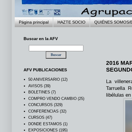
Página principal
HAZTE SOCIO
QUIÉNES SOMOS/
Buscar en la AFV
..
2016 MA
SEGUNDO
AFV PUBLICACIONES
50 ANIVERSARIO
(12)
La villene
AVISOS
(39)
Tarruella 
BOLETINES
(7)
libélulas e
COMPRO VENDO CAMBIO
(25)
CONCURSOS
(329)
CONFERENCIAS
(32)
CURSOS
(47)
DONDE ESTAMOS
(1)
EXPOSICIONES
(195)