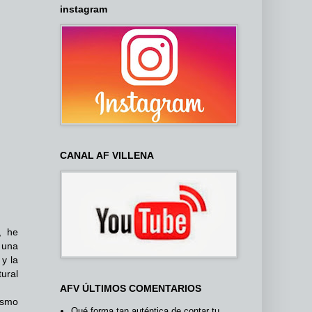
instagram
CANAL AF VILLENA
, he
 una
y la
ural
AFV ÚLTIMOS COMENTARIOS
gismo
Qué forma tan auténtica de contar tu