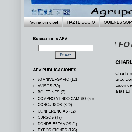
Página principal
HAZTE SOCIO
QUIÉNES SO
Buscar en la AFV
EB DE LA AGRUPACIÓN FOTOGRÁFI
CHARL
AFV PUBLICACIONES
Charla m
arte. De
50 ANIVERSARIO
(12)
Salón de
AVISOS
(39)
a las 19
BOLETINES
(7)
COMPRO VENDO CAMBIO
(25)
CONCURSOS
(329)
CONFERENCIAS
(32)
CURSOS
(47)
DONDE ESTAMOS
(1)
EXPOSICIONES
(195)