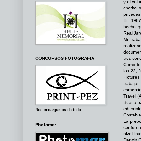
y el vol
escrito 
privadas
En 1987
hecho qu
Real Jar
Mi traba
realizan
document
tres ser
CONCURSOS FOTOGRAFÍA
Como fot
los 22, 
Picture
trabaja
comercia
Travel (
Buena pa
editoria
Nos encargamos de todo.
Costabla
La preoc
Photomar
conferen
nivel in
Darwin C