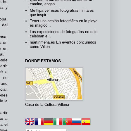
es he
camino, engan...
as y
Me flipa ver esas fotografías militares
que inspir...
opa,
Tener una sesión fotográfica en la playa
 del
es mágico...
Las exposiciones de fotografías no solo
celebran e...
nsa,
a en
martinmena.es En eventos concurridos
como Villen...
y en
al.
esde
DONDE ESTAMOS...
arth
cé a
e se
 and
ial.
iones
e la
Casa de la Cultura Villena
rtir
so a
ra el
tuve