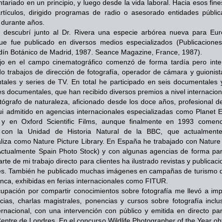
untariado en un principio, y luego desde la vida laboral. Hacia esos fin
artículos, dirigido programas de radio o asesorado entidades públic
 durante años.
 descubrí junto al Dr. Rivera una especie arbórea nueva para Eur
e fue publicado en diversos medios especializados (Publicaciones
dín Botánico de Madrid, 1987. Seance Magazine, France, 1987).
jo en el campo cinematográfico comenzó de forma tardía pero inte
do trabajos de dirección de fotografía, operador de cámara y guionist
ales y series de TV. En total he participado en seis documentales 
ies documentales, que han recibido diversos premios a nivel internacion
ógrafo de naturaleza, aficionado desde los doce años, profesional d
fui admitido en agencias internacionales especializadas como Planet E
s y en Oxford Scientific Films, aunque finalmente en 1993 comen
r con la Unidad de Historia Natural de la BBC, que actualment
liza como Nature Picture Library. En España he trabajado con Nature
Actualmente Spain Photo Stock) y con algunas agencias de forma parc
rte de mi trabajo directo para clientes ha ilustrado revistas y publicac
les. También he publicado muchas imágenes en campañas de turismo d
nca, exhibidas en ferias internacionales como FITUR.
upación por compartir conocimientos sobre fotografía me llevó a impa
cias, charlas magistrales, ponencias y cursos sobre fotografía inclu
ternacional, con una intervención con público y emitida en directo pa
entre de Londres. En el concurso Wildlife Photographer of the Year ob