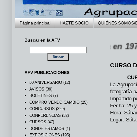
Página principal
HAZTE SOCIO
QUIÉNES SOMOS/
Buscar en la AFV
 VILLENA fundada en 1973 ...
CURSO DE
AFV PUBLICACIONES
CUR
50 ANIVERSARIO
(12)
La Agrupaci
AVISOS
(39)
fotografía 
BOLETINES
(7)
Impartido p
COMPRO VENDO CAMBIO
(25)
Fecha: 25 
CONCURSOS
(329)
Hora: Sábad
CONFERENCIAS
(32)
Lugar: Sóta
CURSOS
(47)
DONDE ESTAMOS
(1)
EXPOSICIONES
(195)