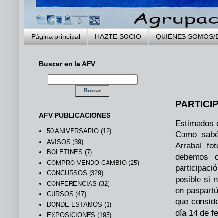
Página principal
HAZTE SOCIO
QUIÉNES SOMOS/
Buscar en la AFV
PARTICIP
AFV PUBLICACIONES
Estimados 
50 ANIVERSARIO
(12)
Como sabéi
AVISOS
(39)
Arrabal fo
BOLETINES
(7)
debemos d
COMPRO VENDO CAMBIO
(25)
participaci
CONCURSOS
(329)
posible si 
CONFERENCIAS
(32)
en paspartú
CURSOS
(47)
que conside
DONDE ESTAMOS
(1)
día 14 de f
EXPOSICIONES
(195)