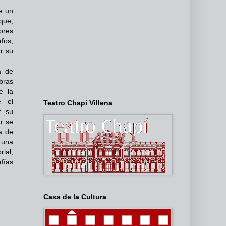
e un
que,
ores
fos,
r su
a de
obras
e la
e el
Teatro Chapí Villena
r su
ar se
a de
 una
ial,
fías
Casa de la Cultura