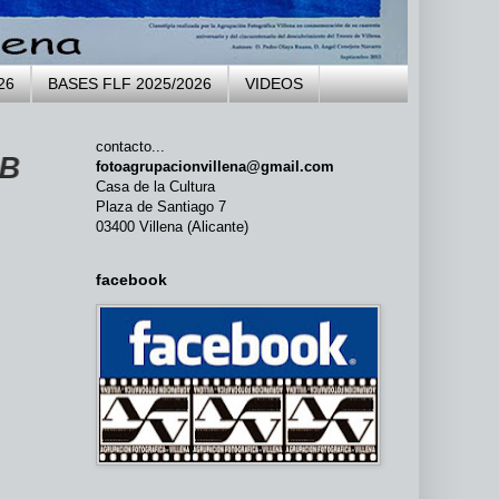
26
BASES FLF 2025/2026
VIDEOS
contacto...
A AGRUPACIÓN FOTOGRÁFICA VILL
fotoagrupacionvillena@gmail.com
Casa de la Cultura
Plaza de Santiago 7
03400 Villena (Alicante)
facebook