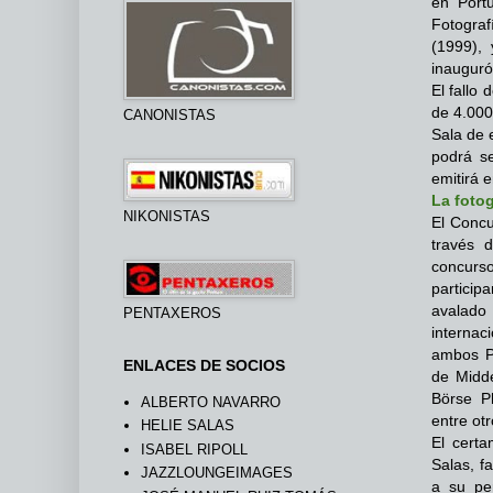
en Port
Fotograf
(1999), 
inauguró
El fallo
de 4.000
CANONISTAS
Sala de 
podrá s
emitirá 
La fotog
NIKONISTAS
El Concu
través 
concurs
partici
avalado
PENTAXEROS
internac
ambos Pr
ENLACES DE SOCIOS
de Midde
Börse Ph
ALBERTO NAVARRO
entre ot
HELIE SALAS
El certa
ISABEL RIPOLL
Salas, f
JAZZLOUNGEIMAGES
a su per