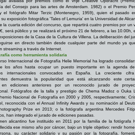
ugal avalada por premios como el Vrije Creative Opdracht (Premi
ía del Consejo para las artes de Amsterdam. 1982) o el Premio Pe
y el fotógrafo Mitar Terzic (Montenegro, 1959), quien el pasado e
 su exposición fotográfica 'Tales of Lemuria' en la Universidad de Alica
 de la cuarta edición del concurso, que repartirá cuatro premios por un 
€, será público y se realizará el próximo 21 de febrero, a las 10.00h, 
exposiciones de la Casa de la Cultura de Villena. La deliberación del j
eguirse en directo también desde cualquier parte del mundo ya qu
en streaming a través de Internet.
rafía como herramienta solidaria
rso Internacional de Fotografía Helie Memorial ha logrado consolidar
de los años hasta ocupar un puesto importante en la agenda de
os internacionales convocados en España. La creciente cifr
pantes demuestra la popularidad que está alcanzando este cert
 en ediciones anteriores por un reconocido jurado de proyec
ional. Fotógrafos de la talla y prestigio de Chema Madoz o Ouka L
emio Nacional de Fotografía en 2000 y 2005, respectivamente; Cris
l, reconocida con el Annual Infinity Awards y su nominación al Deut
otography Prize en 2013; o la fotógrafa argentina Mercedes Fitipa
ros, han integrado el jurado de ediciones pasadas.
men alicantino fue instituido en 2011 por la familia de la fotógrafa 
allecida ese mismo año por cáncer, bajo un triple objetivo: rendir hom
sona, su carácter solidario y su pasión por la fotografía, foment