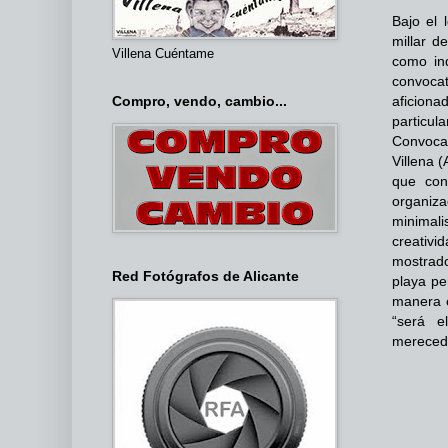
Bajo el 
millar d
Villena Cuéntame
como ind
convocat
Compro, vendo, cambio...
aficiona
particula
Convocad
Villena 
que con
organiz
minimal
creativi
mostrad
Red Fotógrafos de Alicante
playa pe
manera e
“será e
merecedo