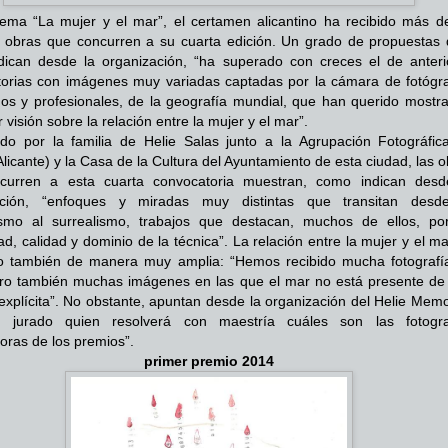
lema “La mujer y el mar”, el certamen alicantino ha recibido más d
e obras que concurren a su cuarta edición. Un grado de propuestas 
ican desde la organización, “ha superado con creces el de anteri
orias con imágenes muy variadas captadas por la cámara de fotógra
dos y profesionales, de la geografía mundial, que han querido mostra
r visión sobre la relación entre la mujer y el mar”.
o por la familia de Helie Salas junto a la Agrupación Fotográfic
(Alicante) y la Casa de la Cultura del Ayuntamiento de esta ciudad, las 
curren a esta cuarta convocatoria muestran, como indican desd
ación, “enfoques y miradas muy distintas que transitan desd
ismo al surrealismo, trabajos que destacan, muchos de ellos, po
dad, calidad y dominio de la técnica”. La relación entre la mujer y el m
o también de manera muy amplia: “Hemos recibido mucha fotografí
ro también muchas imágenes en las que el mar no está presente de
xplícita”. No obstante, apuntan desde la organización del Helie Memor
l jurado quien resolverá con maestría cuáles son las fotogra
ras de los premios”.
primer premio 2014