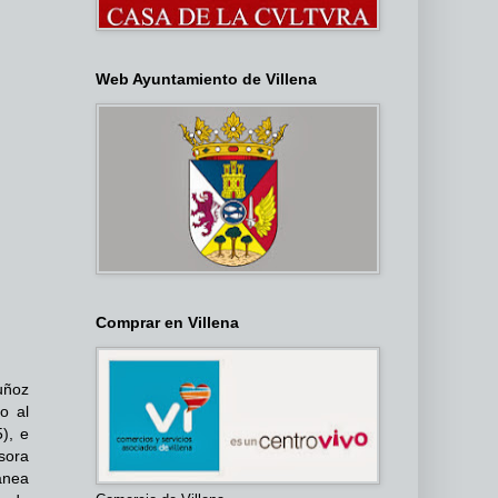
Web Ayuntamiento de Villena
Comprar en Villena
uñoz
o al
), e
sora
ránea