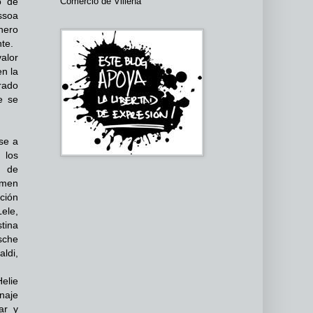
Comercio de Villena
o de
ssoa
nero
nte.
valor
en la
urado
e se
se a
 los
a de
amen
ción
ele,
tina
sche
ldi,
Helie
enaje
ar y