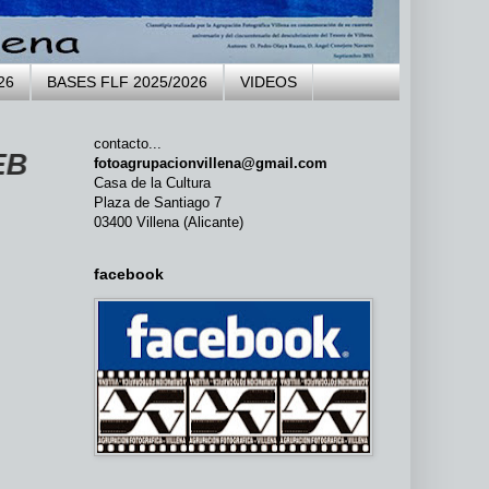
26
BASES FLF 2025/2026
VIDEOS
contacto...
LA AGRUPACIÓN FOTOGRÁFICA VIL
fotoagrupacionvillena@gmail.com
Casa de la Cultura
Plaza de Santiago 7
03400 Villena (Alicante)
facebook