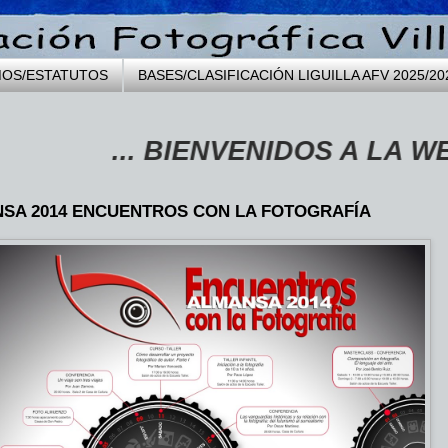
MOS/ESTATUTOS
BASES/CLASIFICACIÓN LIGUILLA AFV 2025/20
... BIENVENIDOS A LA WEB DE 
SA 2014 ENCUENTROS CON LA FOTOGRAFÍA