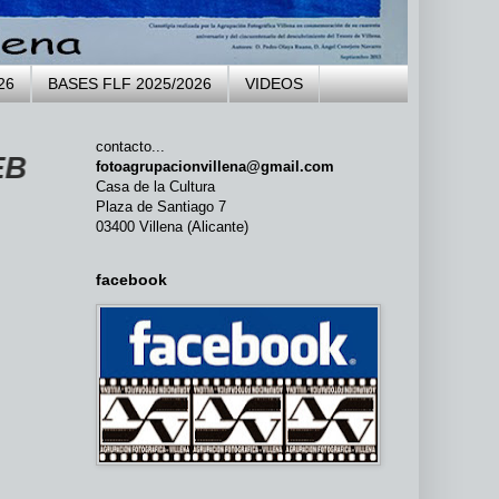
26
BASES FLF 2025/2026
VIDEOS
contacto...
LA AGRUPACIÓN FOTOGRÁFICA VIL
fotoagrupacionvillena@gmail.com
Casa de la Cultura
Plaza de Santiago 7
03400 Villena (Alicante)
facebook