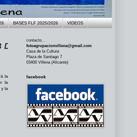
26
BASES FLF 2025/2026
VIDEOS
contacto...
A AGRUPACIÓN FOTOGRÁFICA VILL
fotoagrupacionvillena@gmail.com
Casa de la Cultura
Plaza de Santiago 7
03400 Villena (Alicante)
á la
facebook
r la
 y la