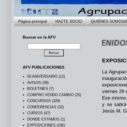
Página principal
HAZTE SOCIO
QUIÉNES SOMOS/
Buscar en la AFV
... BIENVENIDOS A 
EXPOSIC
AFV PUBLICACIONES
La Agrupaci
50 ANIVERSARIO
(12)
inauguraci
AVISOS
(39)
exposicion
BOLETINES
(7)
viernes 29 
COMPRO VENDO CAMBIO
(25)
Ese mismo d
CONCURSOS
(329)
y se sabrá 
CONFERENCIAS
(32)
Jesús M. Ga
CURSOS
(47)
DONDE ESTAMOS
(1)
EXPOSICIONES
(195)