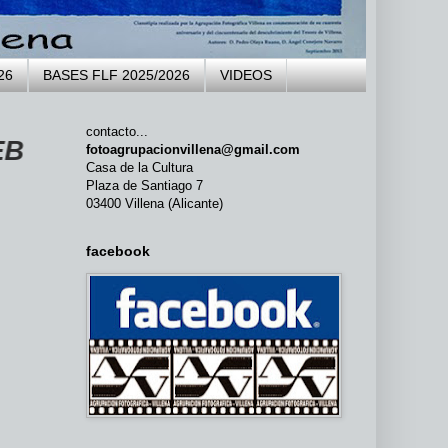
26
BASES FLF 2025/2026
VIDEOS
contacto...
LA AGRUPACIÓN FOTOGRÁFICA VIL
fotoagrupacionvillena@gmail.com
Casa de la Cultura
Plaza de Santiago 7
03400 Villena (Alicante)
facebook