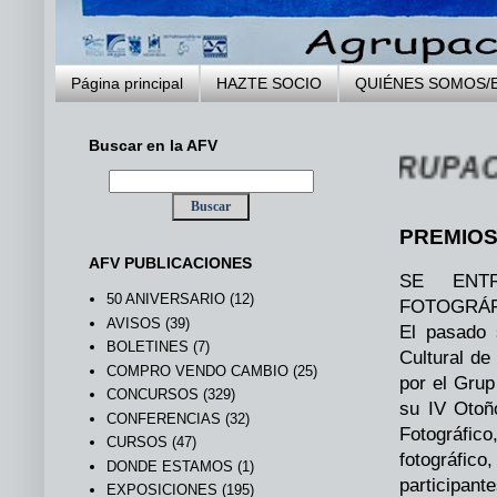
Página principal
HAZTE SOCIO
QUIÉNES SOMOS/
Buscar en la AFV
OS A LA WEB DE LA AGRUPACIÓN 
PREMIOS
AFV PUBLICACIONES
SE ENT
50 ANIVERSARIO
(12)
FOTOGRÁF
AVISOS
(39)
El pasado 
BOLETINES
(7)
Cultural d
COMPRO VENDO CAMBIO
(25)
por el Grup
CONCURSOS
(329)
su IV Otoño
CONFERENCIAS
(32)
Fotográfic
CURSOS
(47)
fotográfic
DONDE ESTAMOS
(1)
participant
EXPOSICIONES
(195)