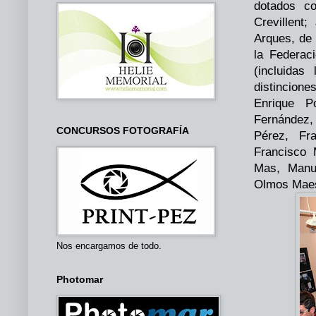
dotados c
Crevillent
Arques, de 
la Federac
(incluidas
distincione
Enrique P
Fernández,
CONCURSOS FOTOGRAFÍA
Pérez, Fr
Francisco 
Mas, Manu
Olmos Maes
Nos encargamos de todo.
Photomar