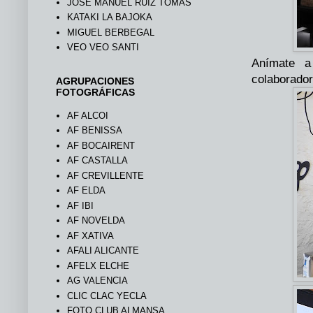
JOSÉ MANUEL RUIZ TOMÁS
KATAKI LA BAJOKA
MIGUEL BERBEGAL
VEO VEO SANTI
Anímate a 
colaborador
AGRUPACIONES
FOTOGRÁFICAS
AF ALCOI
AF BENISSA
AF BOCAIRENT
AF CASTALLA
AF CREVILLENTE
AF ELDA
AF IBI
AF NOVELDA
AF XATIVA
AFALI ALICANTE
AFELX ELCHE
AG VALENCIA
CLIC CLAC YECLA
FOTO CLUB ALMANSA