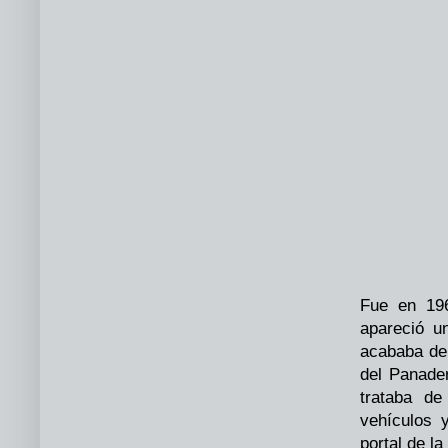
Fue en 196
apareció u
acababa de
del Panade
trataba d
vehículos 
portal de l