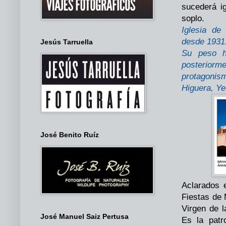
sucederá i
soplo.
Iglesia de
desde 1931
Jesús Tarruella
Su peso hi
posteriorme
protagonis
Higuera, Ye
José Benito Ruíz
Aclarados 
Fiestas de 
Virgen de 
José Manuel Saiz Pertusa
Es la patr