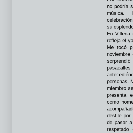
no podría 
música. I
celebración
su esplendo
En Villena
refleja el y
Me tocó p
noviembre 
sorprendi
pasacalle
antecedi
personas. 
miembro se 
presenta 
como homen
acompañado
desfile por
de pasar a
respetado