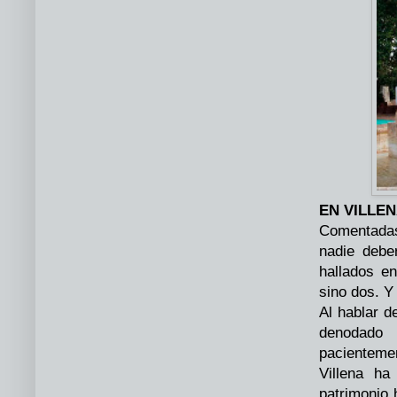
EN VILLE
Comentadas
nadie debe
hallados e
sino dos. Y
Al hablar d
denodado 
pacienteme
Villena ha
patrimonio 