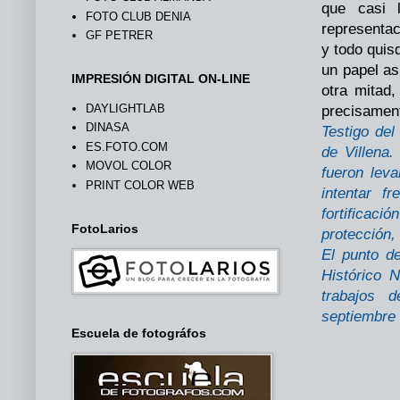
que casi 
FOTO CLUB DENIA
representac
GF PETRER
y todo quis
un papel as
IMPRESIÓN DIGITAL ON-LINE
otra mitad
DAYLIGHTLAB
precisament
DINASA
Testigo del
ES.FOTO.COM
de Villena
MOVOL COLOR
fueron lev
PRINT COLOR WEB
intentar f
fortificac
FotoLarios
protección,
El punto d
Histórico 
trabajos d
septiembre 
Escuela de fotográfos