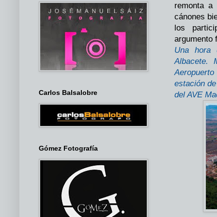
remonta a 
cánones bie
los parti
argumento f
Una hora 
Albacete.
Aeropuerto
estación de
Carlos Balsalobre
del AVE Mad
Gómez Fotografía