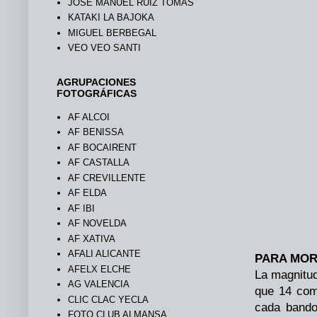
JOSÉ MANUEL RUIZ TOMÁS
KATAKI LA BAJOKA
MIGUEL BERBEGAL
VEO VEO SANTI
AGRUPACIONES
FOTOGRÁFICAS
AF ALCOI
AF BENISSA
AF BOCAIRENT
AF CASTALLA
AF CREVILLENTE
AF ELDA
AF IBI
AF NOVELDA
AF XATIVA
AFALI ALICANTE
PARA MOR
AFELX ELCHE
La magnitud
AG VALENCIA
que 14 com
CLIC CLAC YECLA
cada bando
FOTO CLUB ALMANSA