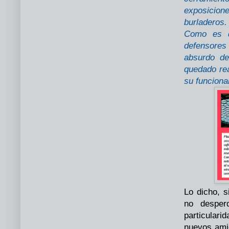
exposicion
burladeros.
Como es da
defensores
absurdo de
quedado rea
su funciona
Lo dicho, s
no desper
particular
nuevos amig