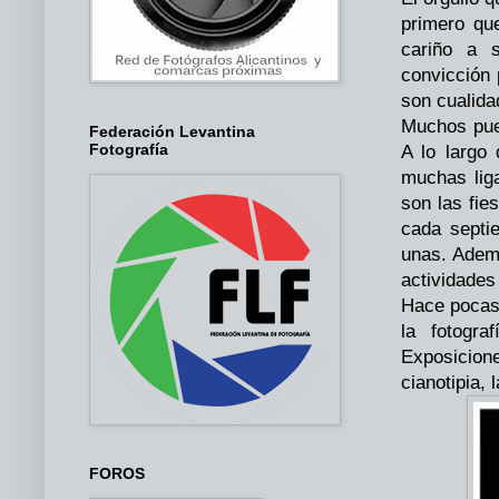
primero que
cariño a 
convicción 
son cualida
Muchos pueb
Federación Levantina
Fotografía
A lo largo
muchas liga
son las fie
cada septi
unas. Ademá
actividades 
Hace pocas 
la fotogra
Exposicione
cianotipia,
FOROS