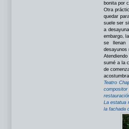
bonita por 
Otra prácti
quedar par
suele ser s
a desayunar
embargo, la
se llenan
desayunos 
Atendiendo
sumé a la 
de comenzar
acostumbrar
Teatro Cha
compositor
restauració
La estatua 
la fachada d