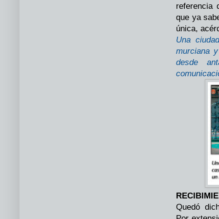
referencia
que ya sabe
única, acér
Una ciudad
murciana y
desde an
comunicaci
RECIBIMI
Quedó dich
Por extensi