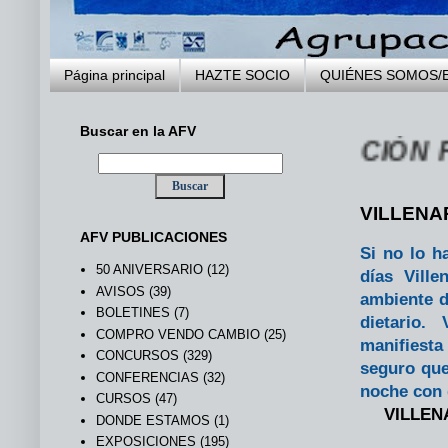
Página principal
HAZTE SOCIO
QUIÉNES SOMOS/
Buscar en la AFV
A WEB DE LA AGRUPACIÓN FOTOGR
VILLENA
AFV PUBLICACIONES
Si no lo h
50 ANIVERSARIO
(12)
días Ville
AVISOS
(39)
ambiente d
BOLETINES
(7)
dietario.
COMPRO VENDO CAMBIO
(25)
manifiesta
CONCURSOS
(329)
seguro que
CONFERENCIAS
(32)
noche con d
CURSOS
(47)
VILLEN
DONDE ESTAMOS
(1)
EXPOSICIONES
(195)