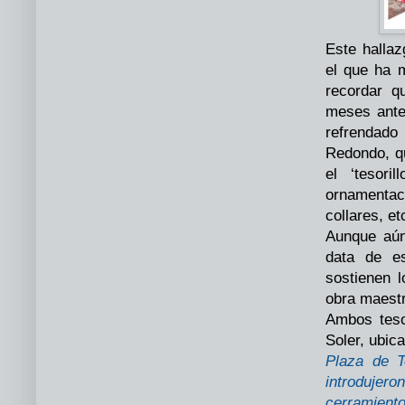
Este hallaz
el que ha m
recordar 
meses ante
refrendado
Redondo, qu
el ‘tesor
ornamentac
collares, e
Aunque aún
data de es
sostienen 
obra maestr
Ambos teso
Soler, ubic
Plaza de T
introdujer
cerramient