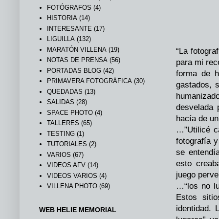
FOTÓGRAFOS
(4)
HISTORIA
(14)
INTERESANTE
(17)
LIGUILLA
(132)
MARATÓN VILLENA
(19)
“La fotogra
NOTAS DE PRENSA
(56)
para mi rec
PORTADAS BLOG
(42)
forma de h
PRIMAVERA FOTOGRÁFICA
(30)
gastados, s
QUEDADAS
(13)
humanizado
SALIDAS
(28)
desvelada 
SPACE PHOTO
(4)
hacía de un
TALLERES
(65)
…”Utilicé c
TESTING
(1)
fotografía 
TUTORIALES
(2)
se entendía
VARIOS
(67)
esto creab
VIDEOS AFV
(14)
juego perve
VIDEOS VARIOS
(4)
…“los no l
VILLENA PHOTO
(69)
Estos siti
identidad. 
WEB HELIE MEMORIAL