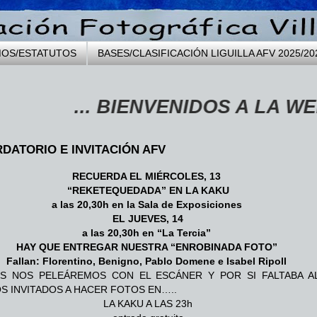
MOS/ESTATUTOS
BASES/CLASIFICACIÓN LIGUILLA AFV 2025/20
... BIENVENIDOS A LA WEB DE 
DATORIO E INVITACIÓN AFV
RECUERDA EL MIÉRCOLES, 13
“REKETEQUEDADA” EN LA KAKU
a las 20,30h en la Sala de Exposiciones
EL JUEVES, 14
a las 20,30h en “La Tercia”
HAY QUE ENTREGAR NUESTRA “ENROBINADA FOTO”
Fallan: Florentino, Benigno, Pablo Domene e Isabel Ripoll
S NOS PELEÁREMOS CON EL ESCÁNER Y POR SI FALTABA A
S INVITADOS A HACER FOTOS EN…..
LA KAKU A LAS 23h