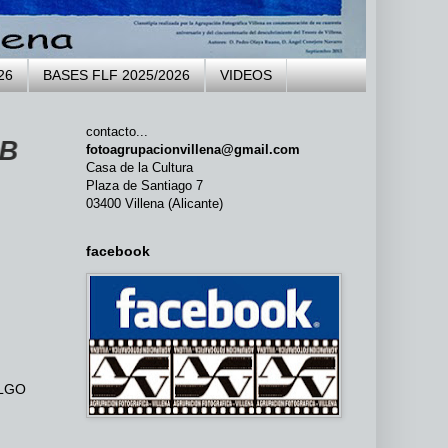
26
BASES FLF 2025/2026
VIDEOS
contacto...
LA AGRUPACIÓN FOTOGRÁFICA VIL
fotoagrupacionvillena@gmail.com
Casa de la Cultura
Plaza de Santiago 7
03400 Villena (Alicante)
facebook
LGO