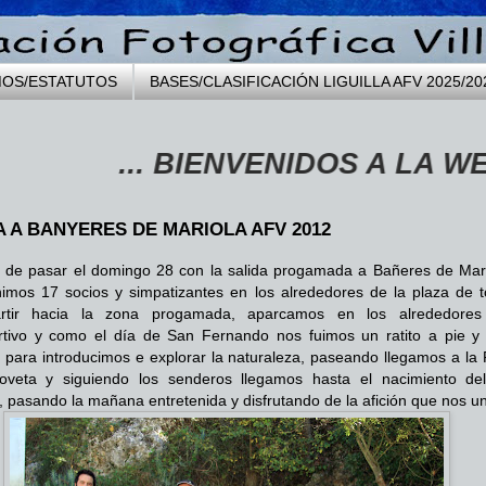
MOS/ESTATUTOS
BASES/CLASIFICACIÓN LIGUILLA AFV 2025/20
... BIENVENIDOS A LA WEB DE 
A A BANYERES DE MARIOLA AFV 2012
de pasar el domingo 28 con la salida progamada a Bañeres de Mari
imos 17 socios y simpatizantes en los alrededores de la plaza de t
rtir hacia la zona progamada, aparcamos en los alrededores
rtivo y como el día de San Fernando nos fuimos un ratito a pie y 
para introducimos e explorar la naturaleza, paseando llegamos a la 
oveta y siguiendo los senderos llegamos hasta el nacimiento del
, pasando la mañana entretenida y disfrutando de la afición que nos u