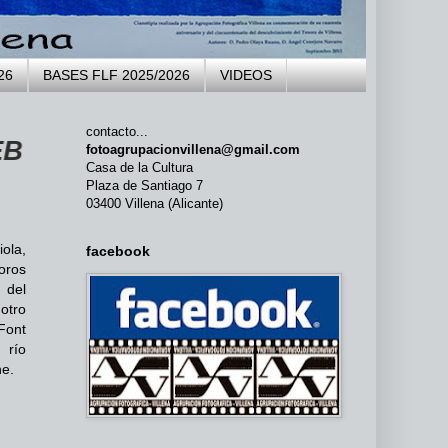
26
BASES FLF 2025/2026
VIDEOS
contacto...
LA AGRUPACIÓN FOTOGRÁFICA VILL
fotoagrupacionvillena@gmail.com
Casa de la Cultura
Plaza de Santiago 7
03400 Villena (Alicante)
ola,
facebook
oros
 del
otro
Font
 río
ne.