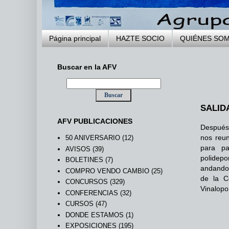
Página principal
HAZTE SOCIO
QUIÉNES SO
Buscar en la AFV
SALID
AFV PUBLICACIONES
Después 
nos reun
50 ANIVERSARIO
(12)
para pa
AVISOS
(39)
polidepo
BOLETINES
(7)
andando 
COMPRO VENDO CAMBIO
(25)
de la C
CONCURSOS
(329)
Vinalopo
CONFERENCIAS
(32)
CURSOS
(47)
DONDE ESTAMOS
(1)
EXPOSICIONES
(195)