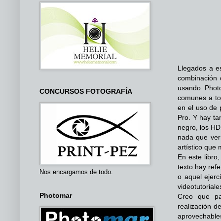
Llegados a es
combinación 
usando Phot
CONCURSOS FOTOGRAFÍA
comunes a to
en el uso de
Pro. Y hay t
negro, los HDR
nada que ver
artístico que
En este libro
texto hay refe
Nos encargamos de todo.
o aquel ejerc
videotutoriale
Photomar
Creo que pa
realización d
aprovechables