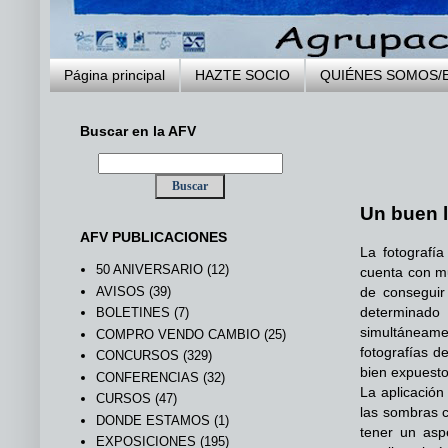
Página principal
HAZTE SOCIO
QUIÉNES SOMOS/
Buscar en la AFV
Un buen l
AFV PUBLICACIONES
La fotografí
50 ANIVERSARIO
(12)
cuenta con 
AVISOS
(39)
de conseguir
determinado
BOLETINES
(7)
simultáneamen
COMPRO VENDO CAMBIO
(25)
fotografías d
CONCURSOS
(329)
bien expuesto 
CONFERENCIAS
(32)
La aplicación
CURSOS
(47)
las sombras c
DONDE ESTAMOS
(1)
tener un aspe
EXPOSICIONES
(195)