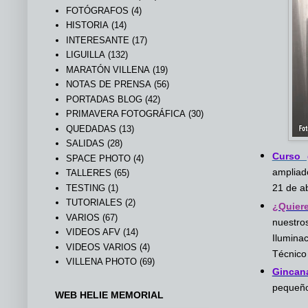
FOTÓGRAFOS
(4)
HISTORIA
(14)
INTERESANTE
(17)
LIGUILLA
(132)
MARATÓN VILLENA
(19)
NOTAS DE PRENSA
(56)
PORTADAS BLOG
(42)
PRIMAVERA FOTOGRÁFICA
(30)
QUEDADAS
(13)
SALIDAS
(28)
Curso 
SPACE PHOTO
(4)
ampliad
TALLERES
(65)
21 de ab
TESTING
(1)
TUTORIALES
(2)
¿Quier
VARIOS
(67)
nuestro
VIDEOS AFV
(14)
Ilumina
VIDEOS VARIOS
(4)
Técnico
VILLENA PHOTO
(69)
Gincana
pequeños
WEB HELIE MEMORIAL