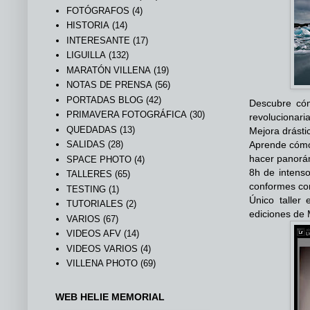
FOTÓGRAFOS
(4)
HISTORIA
(14)
INTERESANTE
(17)
LIGUILLA
(132)
MARATÓN VILLENA
(19)
NOTAS DE PRENSA
(56)
PORTADAS BLOG
(42)
Descubre cóm
PRIMAVERA FOTOGRÁFICA
(30)
revolucionari
QUEDADAS
(13)
Mejora drásti
SALIDAS
(28)
Aprende cómo
hacer panorám
SPACE PHOTO
(4)
8h de intenso
TALLERES
(65)
conformes co
TESTING
(1)
Único taller
TUTORIALES
(2)
ediciones de 
VARIOS
(67)
VIDEOS AFV
(14)
VIDEOS VARIOS
(4)
VILLENA PHOTO
(69)
WEB HELIE MEMORIAL