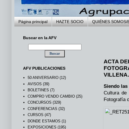
Página principal
HAZTE SOCIO
QUIÉNES SOMOS/
Buscar en la AFV
..
ACTA DE
FOTOGRA
AFV PUBLICACIONES
VILLENA.
50 ANIVERSARIO
(12)
AVISOS
(39)
Siendo las
BOLETINES
(7)
Cultura de
COMPRO VENDO CAMBIO
(25)
Fotografía 
CONCURSOS
(329)
CONFERENCIAS
(32)
CURSOS
(47)
DONDE ESTAMOS
(1)
EXPOSICIONES
(195)