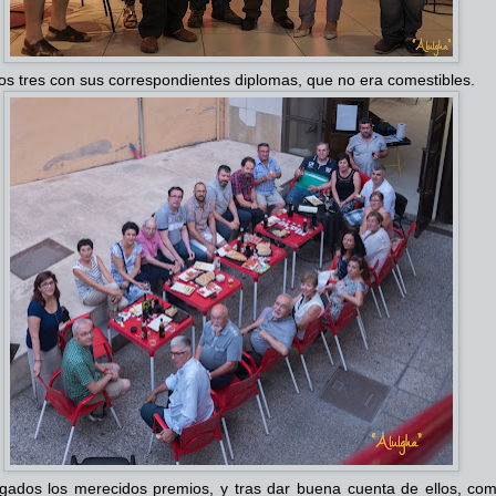
os tres con sus correspondientes diplomas, que no era comestibles.
gados los merecidos premios, y tras dar buena cuenta de ellos, com