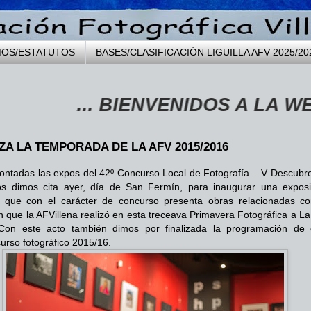
MOS/ESTATUTOS
BASES/CLASIFICACIÓN LIGUILLA AFV 2025/20
... BIENVENIDOS A LA WEB DE 
IZA LA TEMPORADA DE LA AFV 2015/2016
ntadas las expos del 42º Concurso Local de Fotografía – V Descubre
os dimos cita ayer, día de San Fermín, para inaugurar una exposi
a que con el carácter de concurso presenta obras relacionadas co
n que la AFVillena realizó en esta treceava Primavera Fotográfica a La
 Con este acto también dimos por finalizada la programación de 
curso fotográfico 2015/16.