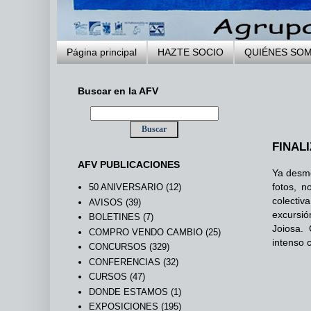
Página principal
HAZTE SOCIO
QUIÉNES SO
Buscar en la AFV
FINAL
AFV PUBLICACIONES
Ya desmo
fotos, n
50 ANIVERSARIO
(12)
colectiv
AVISOS
(39)
excursió
BOLETINES
(7)
Joiosa.
COMPRO VENDO CAMBIO
(25)
intenso 
CONCURSOS
(329)
CONFERENCIAS
(32)
CURSOS
(47)
DONDE ESTAMOS
(1)
EXPOSICIONES
(195)