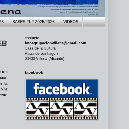
26
BASES FLF 2025/2026
VIDEOS
contacto...
LA AGRUPACIÓN FOTOGRÁFICA VIL
fotoagrupacionvillena@gmail.com
Casa de la Cultura
Plaza de Santiago 7
03400 Villena (Alicante)
 tus
facebook
ción
n la
 Vila
este