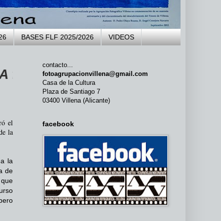
26
BASES FLF 2025/2026
VIDEOS
contacto...
a en 1973 ...
fotoagrupacionvillena@gmail.com
Casa de la Cultura
Plaza de Santiago 7
03400 Villena (Alicante)
ró el
facebook
de la
a la
ia de
 que
urso
pero