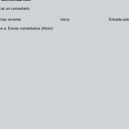
car un comentario
más reciente
Inicio
Entrada ant
se a:
Enviar comentarios (Atom)