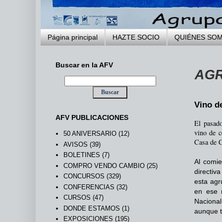
Página principal
HAZTE SOCIO
QUIÉNES SO
Buscar en la AFV
NIDOS A LA WEB DE LA AGRUPACI
Vino d
AFV PUBLICACIONES
El pasado
vino de c
50 ANIVERSARIO
(12)
Casa de C
AVISOS
(39)
BOLETINES
(7)
Al comie
COMPRO VENDO CAMBIO
(25)
directiv
CONCURSOS
(329)
esta agr
CONFERENCIAS
(32)
en ese 
CURSOS
(47)
Nacional
DONDE ESTAMOS
(1)
aunque t
EXPOSICIONES
(195)