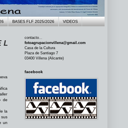
26
BASES FLF 2025/2026
VIDEOS
contacto...
GRUPACIÓN FOTOGRÁFICA VILLENA 
fotoagrupacionvillena@gmail.com
Casa de la Cultura
Plaza de Santiago 7
03400 Villena (Alicante)
facebook
ueva
fica
aller
o de
e la
 sus
e un