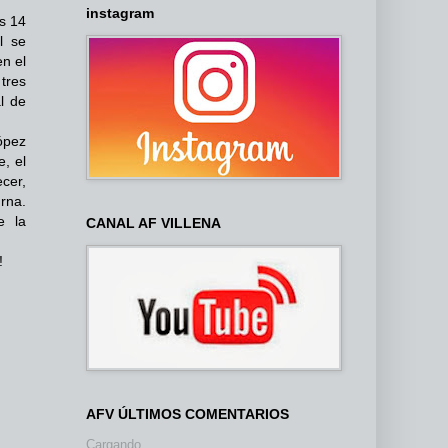
instagram
s 14
l se
n el
tres
l de
ópez
e, el
cer,
rna.
e la
CANAL AF VILLENA
!
AFV ÚLTIMOS COMENTARIOS
Cargando...