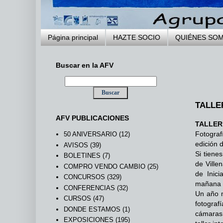
Página principal
HAZTE SOCIO
QUIÉNES SO
Buscar en la AFV
...
TALLE
AFV PUBLICACIONES
TALLER 
Fotograf
50 ANIVERSARIO
(12)
edición d
AVISOS
(39)
Si tiene
BOLETINES
(7)
de Ville
COMPRO VENDO CAMBIO
(25)
de Inici
CONCURSOS
(329)
mañana y
CONFERENCIAS
(32)
Un año m
CURSOS
(47)
fotograf
DONDE ESTAMOS
(1)
cámaras 
EXPOSICIONES
(195)