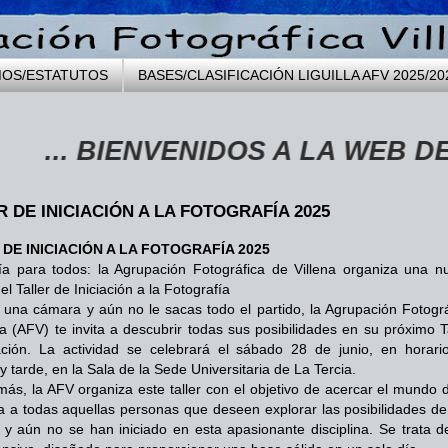
MOS/ESTATUTOS
BASES/CLASIFICACIÓN LIGUILLA AFV 2025/20
 BIENVENIDOS A LA WEB DE LA A
R DE INICIACIÓN A LA FOTOGRAFÍA 2025
DE INICIACIÓN A LA FOTOGRAFÍA 2025
ía para todos: la Agrupación Fotográfica de Villena organiza una n
el Taller de Iniciación a la Fotografía
s una cámara y aún no le sacas todo el partido, la Agrupación Fotográ
na (AFV) te invita a descubrir todas sus posibilidades en su próximo T
ación. La actividad se celebrará el sábado 28 de junio, en horari
 tarde, en la Sala de la Sede Universitaria de La Tercia.
ás, la AFV organiza este taller con el objetivo de acercar el mundo d
ía a todas aquellas personas que deseen explorar las posibilidades de
y aún no se han iniciado en esta apasionante disciplina. Se trata d