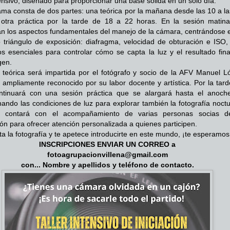
ntensivo, diseñado para proporcionar una base sólida en un solo día.
ama consta de dos partes: una teórica por la mañana desde las 10 a la
otra práctica por la tarde de 18 a 22 horas. En la sesión matina
n los aspectos fundamentales del manejo de la cámara, centrándose e
 triángulo de exposición: diafragma, velocidad de obturación e ISO, 
s esenciales para controlar cómo se capta la luz y el resultado fina
gen.
 teórica será impartida por el fotógrafo y socio de la AFV Manuel L
 ampliamente reconocido por su labor docente y artística. Por la tard
ontinuará con una sesión práctica que se alargará hasta el anoche
ando las condiciones de luz para explorar también la fotografía noctu
 contará con el acompañamiento de varias personas socias d
ón para ofrecer atención personalizada a quienes participen.
sta la fotografía y te apetece introducirte en este mundo, ¡te esperamos
INSCRIPCIONES ENVIAR UN CORREO a
fotoagrupacionvillena@gmail.com
con... Nombre y apellidos y teléfono de contacto.