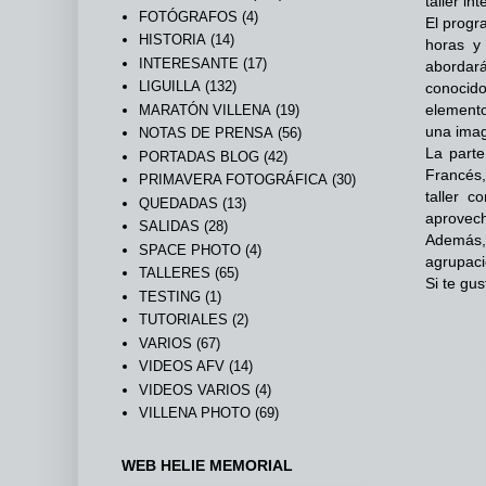
taller i
FOTÓGRAFOS
(4)
El progr
HISTORIA
(14)
horas y 
INTERESANTE
(17)
abordará
LIGUILLA
(132)
conocido
elemento
MARATÓN VILLENA
(19)
una ima
NOTAS DE PRENSA
(56)
La parte
PORTADAS BLOG
(42)
Francés,
PRIMAVERA FOTOGRÁFICA
(30)
taller c
QUEDADAS
(13)
aprovech
SALIDAS
(28)
Además,
SPACE PHOTO
(4)
agrupaci
TALLERES
(65)
Si te gu
TESTING
(1)
TUTORIALES
(2)
VARIOS
(67)
VIDEOS AFV
(14)
VIDEOS VARIOS
(4)
VILLENA PHOTO
(69)
WEB HELIE MEMORIAL