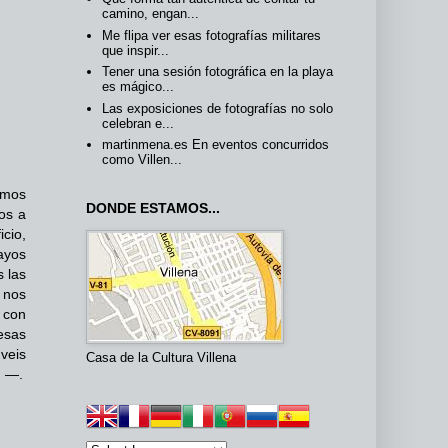
camino, engan...
Me flipa ver esas fotografías militares
que inspir...
Tener una sesión fotográfica en la playa
es mágico...
Las exposiciones de fotografías no solo
celebran e...
martinmena.es En eventos concurridos
como Villen...
amos
DONDE ESTAMOS...
os a
cio,
ayos
s las
 nos
 con
esas
veis
Casa de la Cultura Villena
! —.