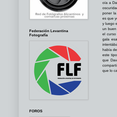
oía a Da
oscurida
poner la
es que y
y luego 
un buen 
Federación Levantina
el curso
Fotografía
gala esa
intentáb
había de
este tip
que Dav
comparti
que lo ca
FOROS