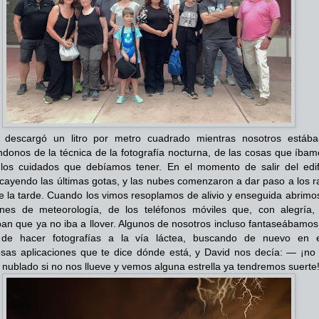
ó, descargó un litro por metro cuadrado mientras nosotros estáb
onos de la técnica de la fotografía nocturna, de las cosas que íbam
los cuidados que debíamos tener. En el momento de salir del edifi
cayendo las últimas gotas, y las nubes comenzaron a dar paso a los r
de la tarde. Cuando los vimos resoplamos de alivio y enseguida abrimo
ones de meteorología, de los teléfonos móviles que, con alegría,
an que ya no iba a llover. Algunos de nosotros incluso fantaseábamos
 de hacer fotografías a la vía láctea, buscando de nuevo en 
osas aplicaciones que te dice dónde está, y David nos decía: — ¡no 
 nublado si no nos llueve y vemos alguna estrella ya tendremos suerte