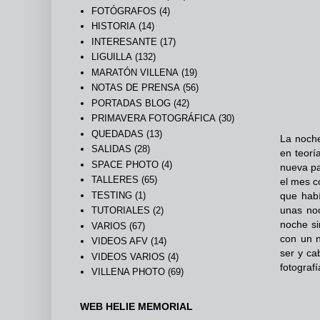
FOTÓGRAFOS
(4)
HISTORIA
(14)
INTERESANTE
(17)
LIGUILLA
(132)
MARATÓN VILLENA
(19)
NOTAS DE PRENSA
(56)
PORTADAS BLOG
(42)
PRIMAVERA FOTOGRÁFICA
(30)
QUEDADAS
(13)
La noche 
SALIDAS
(28)
en teorí
SPACE PHOTO
(4)
nueva par
TALLERES
(65)
el mes c
TESTING
(1)
que habí
unas noc
TUTORIALES
(2)
noche si
VARIOS
(67)
con un n
VIDEOS AFV
(14)
ser y ca
VIDEOS VARIOS
(4)
fotografí
VILLENA PHOTO
(69)
WEB HELIE MEMORIAL