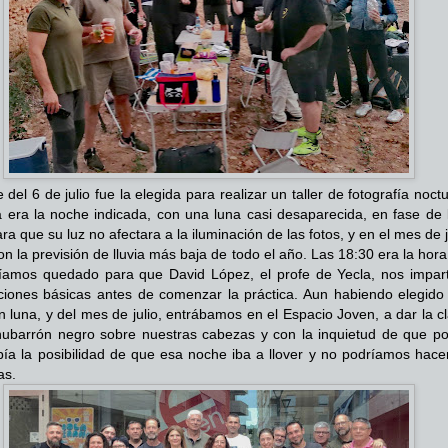
del 6 de julio fue la elegida para realizar un taller de fotografía noct
a era la noche indicada, con una luna casi desaparecida, en fase de 
a que su luz no afectara a la iluminación de las fotos, y en el mes de j
on la previsión de lluvia más baja de todo el año. Las 18:30 era la hora
amos quedado para que David López, el profe de Yecla, nos impart
iones básicas antes de comenzar la práctica. Aun habiendo elegido
n luna, y del mes de julio, entrábamos en el Espacio Joven, a dar la c
ubarrón negro sobre nuestras cabezas y con la inquietud de que po
bía la posibilidad de que esa noche iba a llover y no podríamos hacer
as.