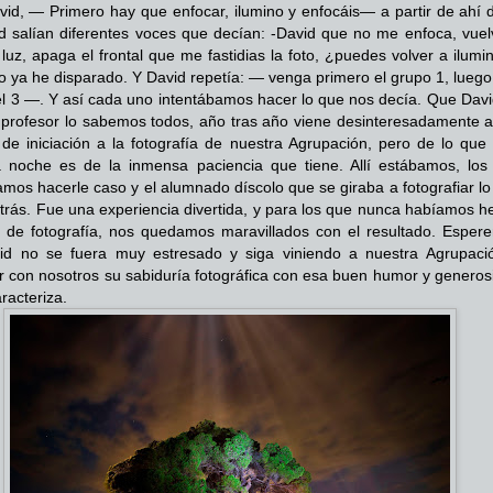
vid, — Primero hay que enfocar, ilumino y enfocáis— a partir de ahí d
d salían diferentes voces que decían: -David que no me enfoca, vuel
 luz, apaga el frontal que me fastidias la foto, ¿puedes volver a ilumi
o ya he disparado. Y David repetía: — venga primero el grupo 1, luego
el 3 —. Y así cada uno intentábamos hacer lo que nos decía. Que Davi
profesor lo sabemos todos, año tras año viene desinteresadamente a
 de iniciación a la fotografía de nuestra Agrupación, pero de lo que 
 noche es de la inmensa paciencia que tiene. Allí estábamos, los
amos hacerle caso y el alumnado díscolo que se giraba a fotografiar l
trás. Fue una experiencia divertida, y para los que nunca habíamos h
o de fotografía, nos quedamos maravillados con el resultado. Esper
id no se fuera muy estresado y siga viniendo a nuestra Agrupaci
r con nosotros su sabiduría fotográfica con esa buen humor y generos
racteriza.