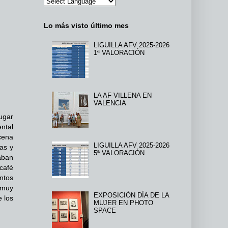
Lo más visto último mes
LIGUILLA AFV 2025-2026
1ª VALORACIÓN
LA AF VILLENA EN
VALENCIA
ugar
ntal
cena
LIGUILLA AFV 2025-2026
as y
5ª VALORACIÓN
aban
café
ntos
 muy
EXPOSICIÓN DÍA DE LA
 los
MUJER EN PHOTO
SPACE