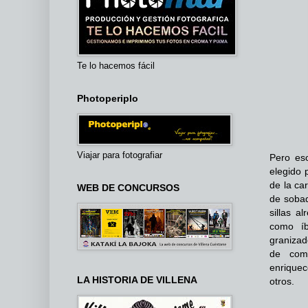
Te lo hacemos fácil
Photoperiplo
Viajar para fotografiar
Pero eso
elegido 
de la ca
WEB DE CONCURSOS
de sobaq
sillas a
como íb
graniza
de come
enriquec
LA HISTORIA DE VILLENA
otros.