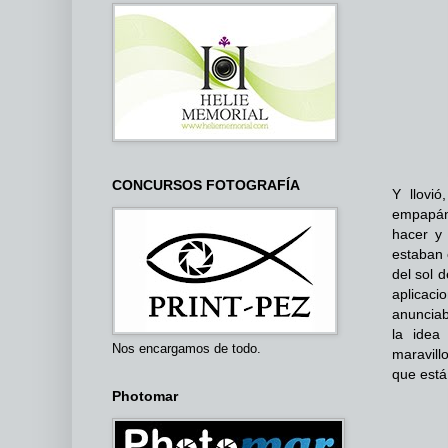
CONCURSOS FOTOGRAFÍA
Y llovi
empapánd
hacer y 
estaban 
del sol 
aplicaci
anunciab
la idea
Nos encargamos de todo.
maravill
que está
Photomar