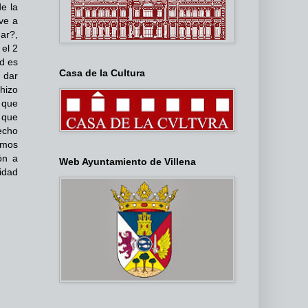
e la
ve a
nar?,
 el 2
d es
Casa de la Cultura
 dar
hizo
 que
o que
echo
emos
ón a
Web Ayuntamiento de Villena
idad