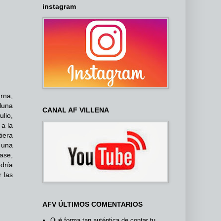
instagram
urna,
luna
CANAL AF VILLENA
ulio,
 a la
iera
 una
lase,
dría
 las
AFV ÚLTIMOS COMENTARIOS
Qué forma tan auténtica de contar tu