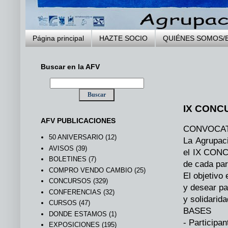
Página principal
HAZTE SOCIO
QUIÉNES SOMOS/
Buscar en la AFV
.
IX CONC
AFV PUBLICACIONES
CONVOCAT
50 ANIVERSARIO
(12)
La Agrupaci
AVISOS
(39)
el IX CONC
BOLETINES
(7)
de cada part
COMPRO VENDO CAMBIO
(25)
El objetivo
CONCURSOS
(329)
y desear pa
CONFERENCIAS
(32)
y solidarid
CURSOS
(47)
BASES
DONDE ESTAMOS
(1)
- Participa
EXPOSICIONES
(195)