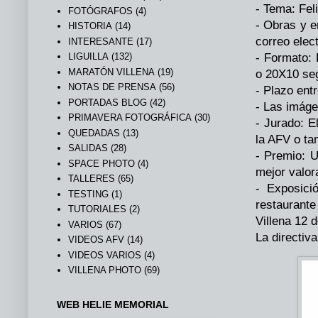
- Tema: Fel
FOTÓGRAFOS
(4)
- Obras y e
HISTORIA
(14)
correo elec
INTERESANTE
(17)
LIGUILLA
(132)
- Formato:
MARATÓN VILLENA
(19)
o 20X10 seg
NOTAS DE PRENSA
(56)
- Plazo ent
PORTADAS BLOG
(42)
- Las imáge
PRIMAVERA FOTOGRÁFICA
(30)
- Jurado: E
QUEDADAS
(13)
la AFV o ta
SALIDAS
(28)
- Premio: U
SPACE PHOTO
(4)
mejor valor
TALLERES
(65)
- Exposici
TESTING
(1)
restaurante
TUTORIALES
(2)
Villena 12 
VARIOS
(67)
La directiva
VIDEOS AFV
(14)
VIDEOS VARIOS
(4)
VILLENA PHOTO
(69)
WEB HELIE MEMORIAL