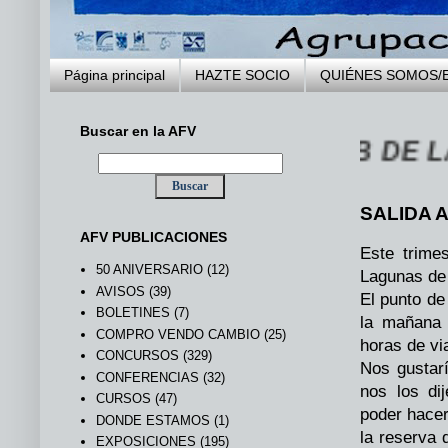
Página principal
HAZTE SOCIO
QUIÉNES SOMOS/
Buscar en la AFV
BIENVENIDOS A LA WEB DE LA AG
SALIDA 
AFV PUBLICACIONES
Este trimes
50 ANIVERSARIO
(12)
Lagunas de 
AVISOS
(39)
El punto de
BOLETINES
(7)
la mañana 
COMPRO VENDO CAMBIO
(25)
horas de vi
CONCURSOS
(329)
Nos gustarí
CONFERENCIAS
(32)
nos los di
CURSOS
(47)
poder hacer
DONDE ESTAMOS
(1)
la reserva 
EXPOSICIONES
(195)