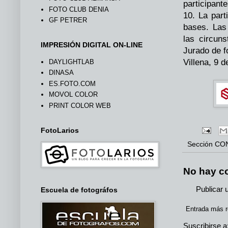
participant
FOTO CLUB DENIA
10. La part
GF PETRER
bases. Las
las circuns
IMPRESIÓN DIGITAL ON-LINE
Jurado de f
Villena, 9 
DAYLIGHTLAB
DINASA
ES.FOTO.COM
MOVOL COLOR
PRINT COLOR WEB
FotoLarios
Sección
CO
No hay c
Publicar 
Escuela de fotográfos
Entrada más r
Suscribirse a