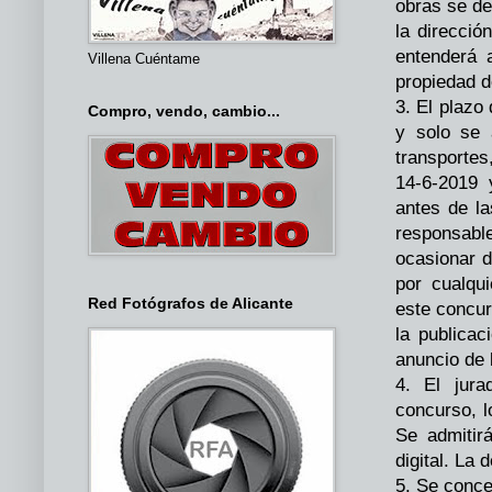
obras se de
la direcci
entenderá 
Villena Cuéntame
propiedad d
3. El plazo
Compro, vendo, cambio...
y solo se 
transportes
14-6-2019 
antes de l
responsabl
ocasionar d
por cualqu
Red Fotógrafos de Alicante
este concur
la publicac
anuncio de 
4. El jura
concurso, l
Se admitir
digital. La 
5. Se conce