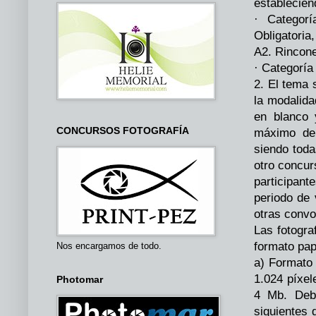
establecién
· Categor
Obligatoria
A2. Rincone
· Categoría
2. El tema 
la modalida
en blanco 
CONCURSOS FOTOGRAFÍA
máximo de 
siendo toda
otro concur
participan
periodo de 
otras convo
Las fotogra
formato pape
Nos encargamos de todo.
a) Formato 
1.024 píxel
Photomar
4 Mb. Debe
siguientes 