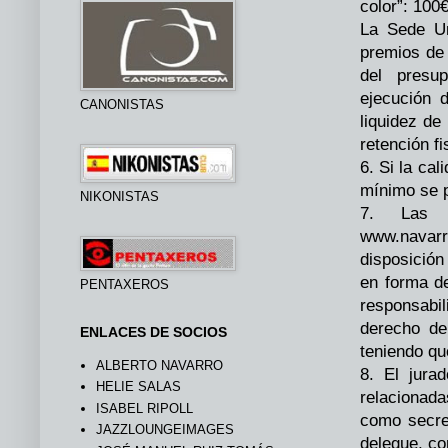
color”: 100
La Sede Un
premios de
del presu
ejecución 
CANONISTAS
liquidez de
retención fi
6. Si la ca
mínimo se p
NIKONISTAS
7. Las f
www.navar
disposición
en forma de
PENTAXEROS
responsabi
derecho de
ENLACES DE SOCIOS
teniendo que
ALBERTO NAVARRO
8. El jura
HELIE SALAS
relacionada
ISABEL RIPOLL
como secre
JAZZLOUNGEIMAGES
delegue, co