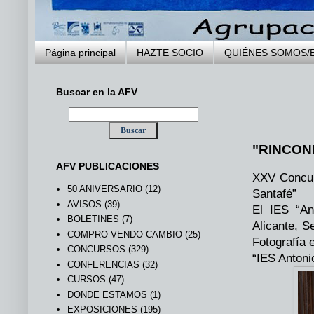
Página principal
HAZTE SOCIO
QUIÉNES SOMOS/
Buscar en la AFV
.
"RINCON
AFV PUBLICACIONES
XXV Concur
50 ANIVERSARIO
(12)
Santafé”
AVISOS
(39)
El IES “An
BOLETINES
(7)
Alicante, S
COMPRO VENDO CAMBIO
(25)
Fotografía 
CONCURSOS
(329)
“IES Antoni
CONFERENCIAS
(32)
CURSOS
(47)
DONDE ESTAMOS
(1)
EXPOSICIONES
(195)