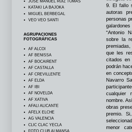
JOSÉ MANUEL RUIZ TOMÁS
9. El fallo
KATAKI LA BAJOKA
autoras pr
MIGUEL BERBEGAL
personas p
VEO VEO SANTI
galardones
“Antonio N
AGRUPACIONES
FOTOGRÁFICAS
sobre la r
premiadas,
AF ALCOI
que les re
AF BENISSA
citados en
AF BOCAIRENT
podrán hac
AF CASTALLA
en concepto
AF CREVILLENTE
Navarro Sa
AF ELDA
participant
AF IBI
AF NOVELDA
cualquier
AF XATIVA
nombre. Así
AFALI ALICANTE
obras prese
AFELX ELCHE
premio. Si
AG VALENCIA
seleccionad
CLIC CLAC YECLA
menor cate
FOTO CLUB ALMANSA