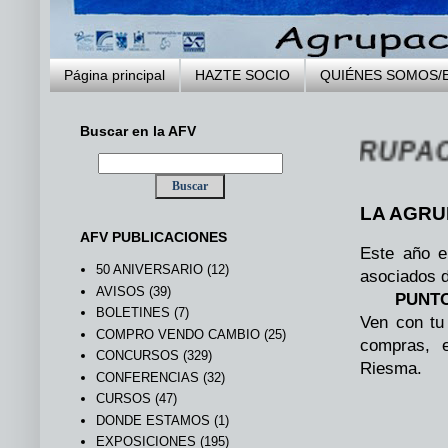
Página principal
HAZTE SOCIO
QUIÉNES SOMOS/
Buscar en la AFV
S A LA WEB DE LA AGRUPACIÓN F
LA AGRU
AFV PUBLICACIONES
Este año e
50 ANIVERSARIO
(12)
asociados d
AVISOS
(39)
PUNTO
BOLETINES
(7)
Ven con tu
COMPRO VENDO CAMBIO
(25)
compras, e
CONCURSOS
(329)
Riesma.
CONFERENCIAS
(32)
CURSOS
(47)
DONDE ESTAMOS
(1)
EXPOSICIONES
(195)