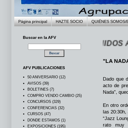
Página principal
HAZTE SOCIO
QUIÉNES SOMOS/
Buscar en la AFV
... BIENVENIDOS A LA
"LA NAD
AFV PUBLICACIONES
50 ANIVERSARIO
(12)
Dado que di
AVISOS
(39)
acto de pr
BOLETINES
(7)
Nada”, qued
COMPRO VENDO CAMBIO
(25)
CONCURSOS
(329)
En otro ord
CONFERENCIAS
(32)
las 20:30h,
CURSOS
(47)
“Jazz Loun
DONDE ESTAMOS
(1)
rato muy 
EXPOSICIONES
(195)