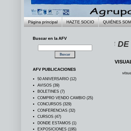
Página principal
HAZTE SOCIO
QUIÉNES SO
Buscar en la AFV
BIENVENIDOS A LA WEB DE LA AGR
VISUA
AFV PUBLICACIONES
visu
50 ANIVERSARIO
(12)
AVISOS
(39)
BOLETINES
(7)
COMPRO VENDO CAMBIO
(25)
CONCURSOS
(329)
CONFERENCIAS
(32)
CURSOS
(47)
DONDE ESTAMOS
(1)
EXPOSICIONES
(195)