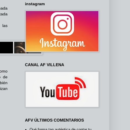
instagram
mada
tada
 las
CANAL AF VILLENA
como
o de
mbién
izan
AFV ÚLTIMOS COMENTARIOS
Qué forma tan auténtica de contar tu