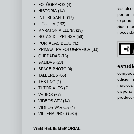
FOTÓGRAFOS
(4)
visualso
HISTORIA
(14)
por un j
INTERESANTE
(17)
experienc
LIGUILLA
(132)
Sus más
MARATÓN VILLENA
(19)
necesida
NOTAS DE PRENSA
(56)
PORTADAS BLOG
(42)
PRIMAVERA FOTOGRÁFICA
(30)
QUEDADAS
(13)
SALIDAS
(28)
estudi
SPACE PHOTO
(4)
compues
TALLERES
(65)
edición
TESTING
(1)
músicos 
TUTORIALES
(2)
dispone 
VARIOS
(67)
producci
VIDEOS AFV
(14)
VIDEOS VARIOS
(4)
VILLENA PHOTO
(69)
WEB HELIE MEMORIAL