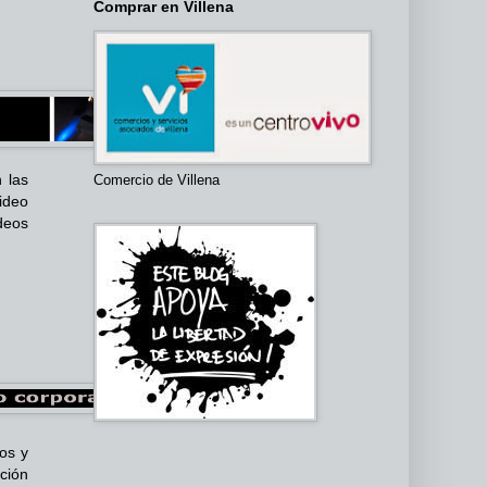
Comprar en Villena
 las
Comercio de Villena
video
deos
os y
ación