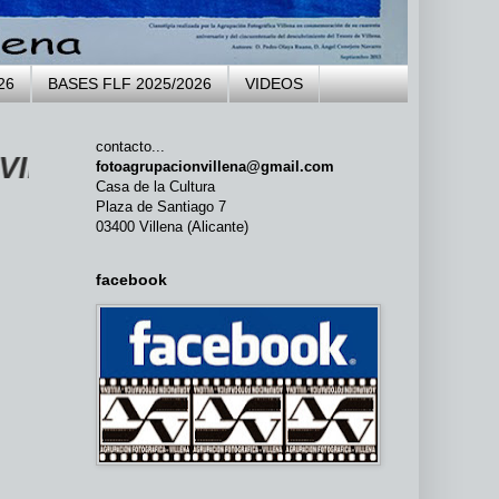
26
BASES FLF 2025/2026
VIDEOS
contacto...
undada en 1973 ...
fotoagrupacionvillena@gmail.com
Casa de la Cultura
Plaza de Santiago 7
03400 Villena (Alicante)
facebook