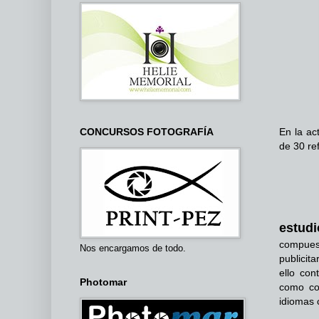
En la ac
CONCURSOS FOTOGRAFÍA
de 30 re
estudi
compuest
Nos encargamos de todo.
publicita
ello con
Photomar
como con
idiomas c