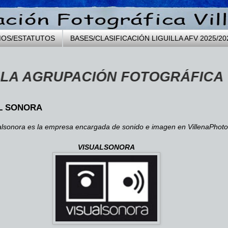
MOS/ESTATUTOS
BASES/CLASIFICACIÓN LIGUILLA AFV 2025/20
UPACIÓN FOTOGRÁFICA VILLENA f
L SONORA
alsonora es la empresa encargada de sonido e imagen en VillenaPhoto
VISUALSONORA