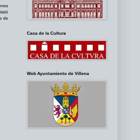
ones
lató
e de
Casa de la Cultura
Web Ayuntamiento de Villena