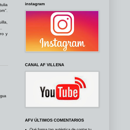
instagram
tulia
om”.
lla,
e…
ro y
CANAL AF VILLENA
igua
AFV ÚLTIMOS COMENTARIOS
Qué forma tan auténtica de contar tu