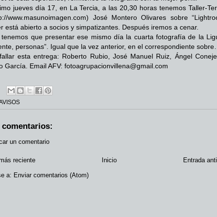
ximo jueves día 17, en La Tercia, a las 20,30 horas tenemos Taller-Ter
tp://www.masunoimagen.com
) José Montero Olivares sobre “Lightro
ler está abierto a socios y simpatizantes. Después iremos a cenar.
tenemos que presentar ese mismo día la cuarta fotografía de la Ligui
nte, personas”. Igual que la vez anterior, en el correspondiente sobr
allar esta entrega: Roberto Rubio, José Manuel Ruiz, Ángel Coneje
o García. Email AFV:
fotoagrupacionvillena@gmail.com
AVISOS
 comentarios:
car un comentario
más reciente
Inicio
Entrada ant
se a:
Enviar comentarios (Atom)