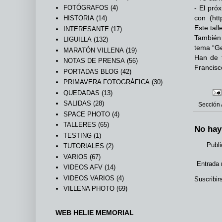
FOTÓGRAFOS
(4)
- El pró
con (
ht
HISTORIA
(14)
Este tal
INTERESANTE
(17)
También 
LIGUILLA
(132)
tema “Ge
MARATÓN VILLENA
(19)
Han de f
NOTAS DE PRENSA
(56)
Francisc
PORTADAS BLOG
(42)
PRIMAVERA FOTOGRÁFICA
(30)
QUEDADAS
(13)
SALIDAS
(28)
Sección
SPACE PHOTO
(4)
TALLERES
(65)
No hay
TESTING
(1)
Publi
TUTORIALES
(2)
VARIOS
(67)
Entrada 
VIDEOS AFV
(14)
VIDEOS VARIOS
(4)
Suscribir
VILLENA PHOTO
(69)
WEB HELIE MEMORIAL