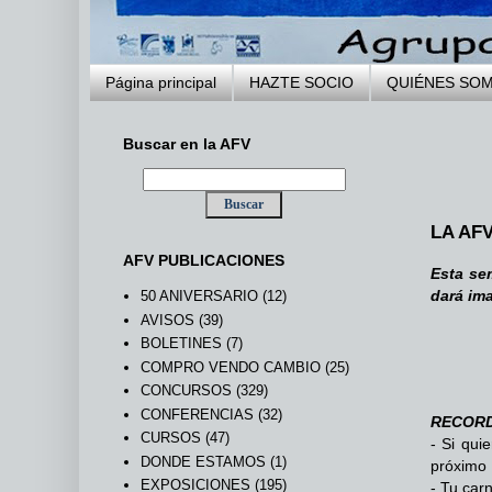
Página principal
HAZTE SOCIO
QUIÉNES SO
Buscar en la AFV
LA AF
AFV PUBLICACIONES
Esta se
dará ima
50 ANIVERSARIO
(12)
AVISOS
(39)
BOLETINES
(7)
COMPRO VENDO CAMBIO
(25)
CONCURSOS
(329)
CONFERENCIAS
(32)
RECOR
CURSOS
(47)
- Si qui
DONDE ESTAMOS
(1)
próximo 
EXPOSICIONES
(195)
- Tu car