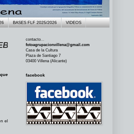
26
BASES FLF 2025/2026
VIDEOS
contacto...
 LA AGRUPACIÓN FOTOGRÁFICA VIL
fotoagrupacionvillena@gmail.com
Casa de la Cultura
Plaza de Santiago 7
03400 Villena (Alicante)
 que
facebook
en el