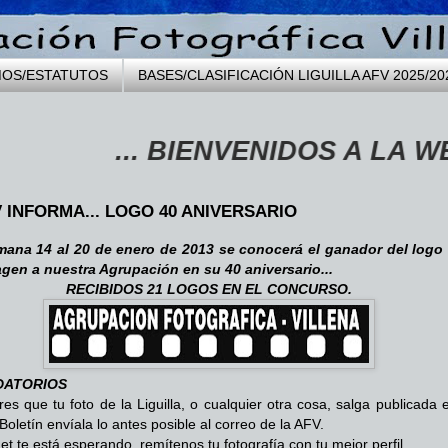
MOS/ESTATUTOS
BASES/CLASIFICACIÓN LIGUILLA AFV 2025/20
... BIENVENIDOS A LA WEB DE
V INFORMA... LOGO 40 ANIVERSARIO
mana 14 al 20 de enero de 2013 se conocerá el ganador del logo
gen a nuestra Agrupación en su 40 aniversario...
RECIBIDOS 21 LOGOS EN EL CONCURSO.
DATORIOS
eres que tu foto de la Liguilla, o cualquier otra cosa, salga publicada 
Boletín envíala lo antes posible al correo de la AFV.
net te está esperando, remítenos tu fotografía con tu mejor perfil.