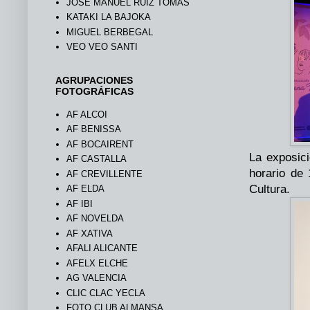
JOSÉ MANUEL RUIZ TOMÁS
KATAKI LA BAJOKA
MIGUEL BERBEGAL
VEO VEO SANTI
AGRUPACIONES
FOTOGRÁFICAS
AF ALCOI
AF BENISSA
AF BOCAIRENT
La exposici
AF CASTALLA
horario de
AF CREVILLENTE
Cultura.
AF ELDA
AF IBI
AF NOVELDA
AF XATIVA
AFALI ALICANTE
AFELX ELCHE
AG VALENCIA
CLIC CLAC YECLA
FOTO CLUB ALMANSA