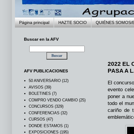
Página principal
HAZTE SOCIO
QUIÉNES SOMOS/
Buscar en la AFV
.
2022 EL
PASA A L
AFV PUBLICACIONES
50 ANIVERSARIO
(12)
El concurso
AVISOS
(39)
evento cele
BOLETINES
(7)
poner a nue
COMPRO VENDO CAMBIO
(25)
todo el mun
CONCURSOS
(329)
cariño de 
CONFERENCIAS
(32)
emblemático
CURSOS
(47)
DONDE ESTAMOS
(1)
EXPOSICIONES
(195)