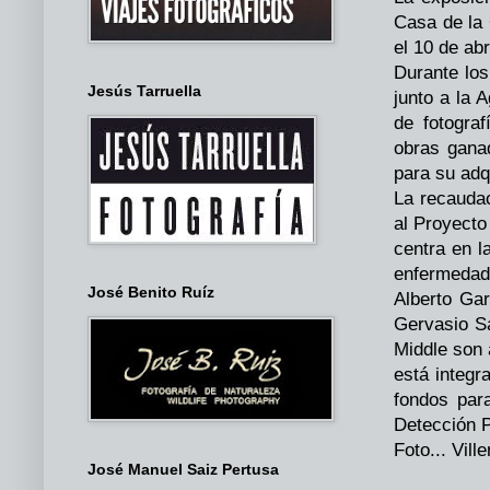
Casa de la 
el 10 de abri
Durante los
Jesús Tarruella
junto a la 
de fotogra
obras ganad
para su adq
La recaudac
al Proyecto
centra en l
enfermedad
José Benito Ruíz
Alberto Ga
Gervasio S
Middle son 
está integr
fondos para
Detección P
Foto... Vil
José Manuel Saiz Pertusa